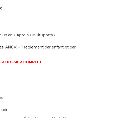
00
d’un an « Apte au Multisports »
, ANCV) – 1 règlement par enfant et par
SUR DOSSIER COMPLET
me
 soir