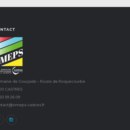
ONTACT
maine de Gourjade – Route de Roquecourbe
100 CASTRES
63 59 26 09
ntact@omeps-castres.fr