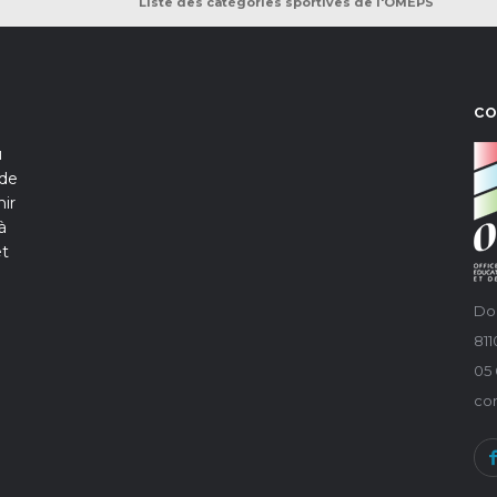
Liste des catégories sportives de l'OMEPS
C
u
 de
ir
à
et
Do
81
05 
co