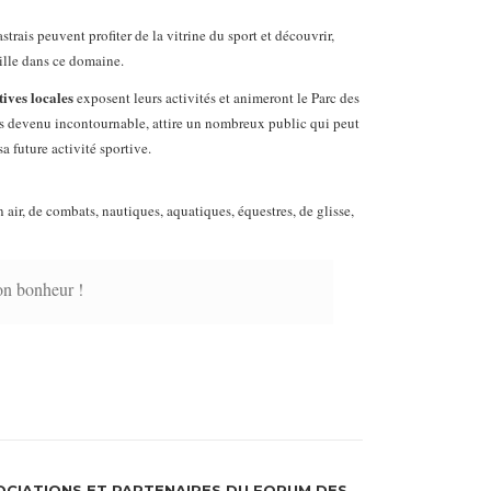
strais peuvent profiter de la vitrine du sport et découvrir,
ille dans ce domaine.
ives locales
exposent leurs activités et animeront le Parc des
s devenu incontournable, attire un nombreux public qui peut
a future activité sportive.
in air, de combats, nautiques, aquatiques, équestres, de glisse,
on bonheur !
OCIATIONS ET PARTENAIRES
DU FORUM DES