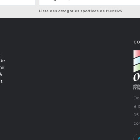
Liste des catégories sportives de l'OMEPS
C
u
 de
ir
à
et
Do
81
05 
co