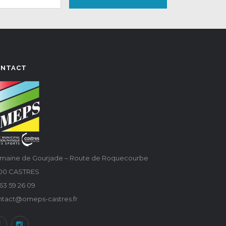
ONTACT
maine de Gourjade – Route de Roquecourbe
100 CASTRES
63 59 26 09
ntact@omeps-castres.fr