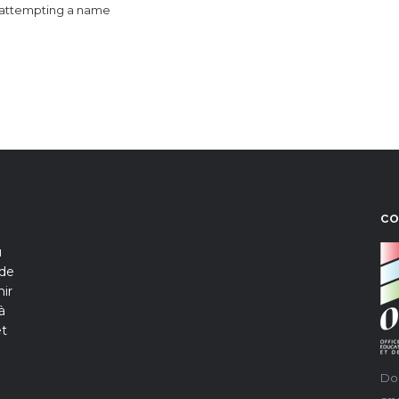
e attempting a name
C
u
 de
ir
à
et
Do