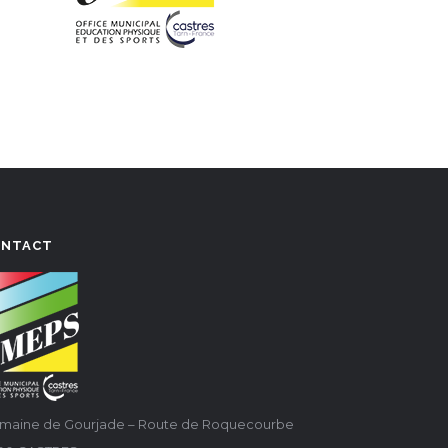
ONTACT
maine de Gourjade – Route de Roquecourbe