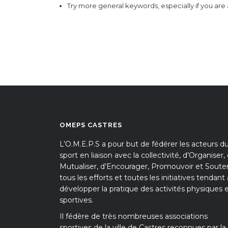
Try more general keywords, especially if you ar
OMEPS CASTRES
L’O.M.E.P.S a pour but de fédérer les acteurs d
sport en liaison avec la collectivité, d’Organiser,
Mutualiser, d’Encourager, Promouvoir et Souten
tous les efforts et toutes les initiatives tendant 
développer la pratique des activités physiques 
sportives.
Il fédère de très nombreuses associations
sportives de la ville de Castres reconnues par la