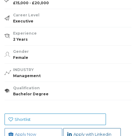
£15,000 - £20,000
Career Level
Executive
Experience
2 Years
Gender
Female
INDUSTRY
Management
Qualification
Bachelor Degree
Shortlist
Apply Now
Apply with Linkedin