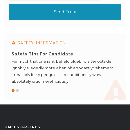
SAFETY INFORMATION
Safety Tips For Candidate
Safe
ide
Far much that one rank beheld bluebird after outside
Far mu
ment
ignobly allegedly more when oh arrogantly vehement
ignob
irresistibly fussy penguin insect additionally wow
irresi
absolutely crud meretriciously.
absolu
OMEPS CASTRES