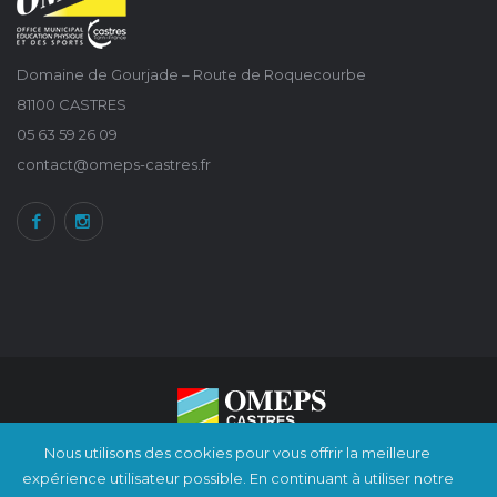
Domaine de Gourjade – Route de Roquecourbe
81100 CASTRES
05 63 59 26 09
contact@omeps-castres.fr
Nous utilisons des cookies pour vous offrir la meilleure
Copyright © 2022 - OMEPS Castres | Office Municipal d'Education Physique et
expérience utilisateur possible. En continuant à utiliser notre