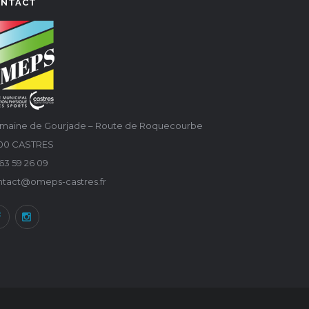
ONTACT
maine de Gourjade – Route de Roquecourbe
100 CASTRES
63 59 26 09
ntact@omeps-castres.fr