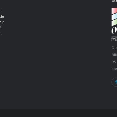
C
u
 de
ir
à
et
Do
81
05 
co