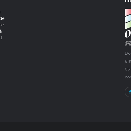
C
u
 de
ir
à
et
Do
81
05 
co