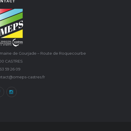
ONTACT
maine de Gourjade – Route de Roquecourbe
100 CASTRES
63 59 26 09
ntact@omeps-castres.fr